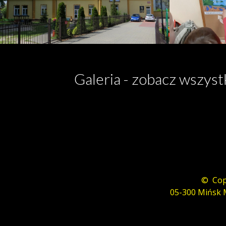
Galeria - zobacz wszyst
© Copy
05-300 Mińsk M