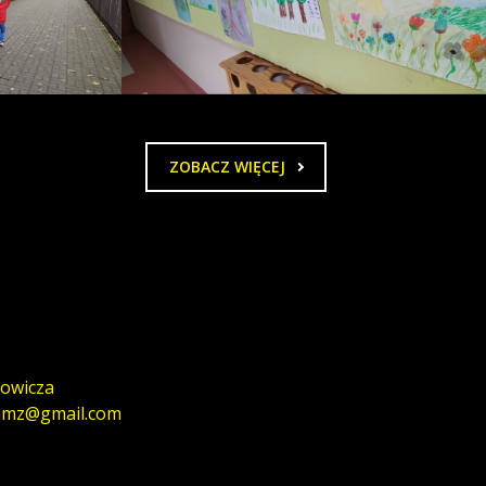
ZOBACZ WIĘCEJ
howicza
m1mmz@gmail.com